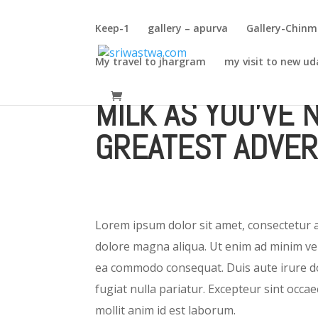
Keep-1
gallery – apurva
Gallery-Chin
My travel to jhargram
my visit to new ud
MILK AS YOU’VE 
GREATEST ADVER
Lorem ipsum dolor sit amet, consectetur ad
dolore magna aliqua. Ut enim ad minim veni
ea commodo consequat. Duis aute irure dol
fugiat nulla pariatur. Excepteur sint occae
mollit anim id est laborum.