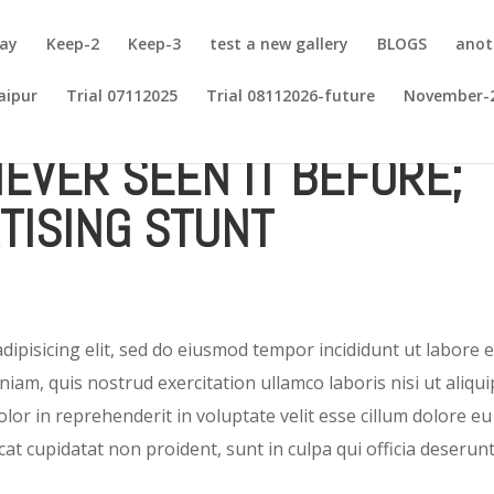
may
Keep-2
Keep-3
test a new gallery
BLOGS
anot
aipur
Trial 07112025
Trial 08112026-future
November-
NEVER SEEN IT BEFORE;
TISING STUNT
ipisicing elit, sed do eiusmod tempor incididunt ut labore e
am, quis nostrud exercitation ullamco laboris nisi ut aliqui
or in reprehenderit in voluptate velit esse cillum dolore eu
cat cupidatat non proident, sunt in culpa qui officia deserun